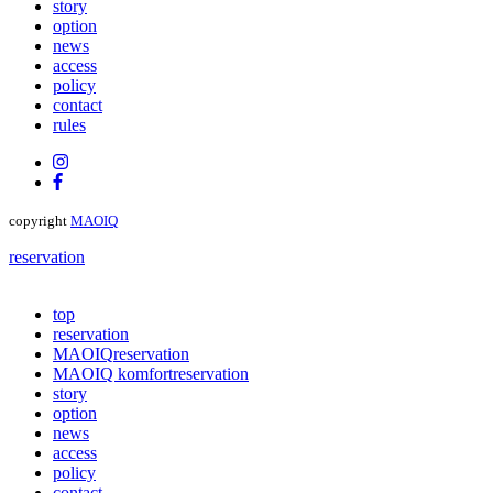
story
option
news
access
policy
contact
rules
copyright
MAOIQ
reservation
top
reservation
MAOIQ
reservation
MAOIQ komfort
reservation
story
option
news
access
policy
contact