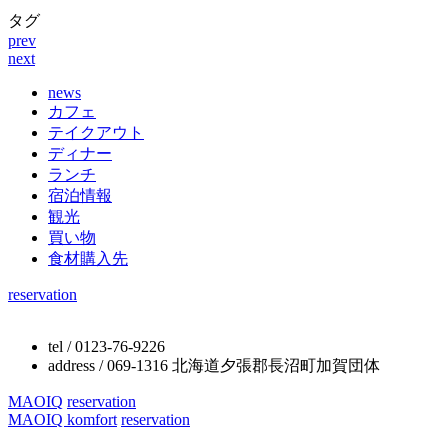
タグ
prev
next
news
カフェ
テイクアウト
ディナー
ランチ
宿泊情報
観光
買い物
食材購入先
reservation
tel / 0123-76-9226
address / 069-1316 北海道夕張郡長沼町加賀団体
MAOIQ
reservation
MAOIQ komfort
reservation