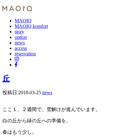
MAOIQ
MAOIQ komfort
story
option
news
access
reservation
丘
投稿日:
2018-03-25
news
ここ１、２週間で、雪解けが進んでいます。
白の丘から緑の丘への準備を。
春はもう少し。