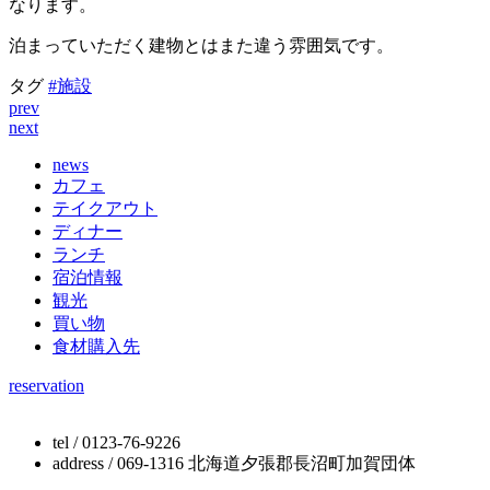
なります。
泊まっていただく建物とはまた違う雰囲気です。
タグ
#施設
prev
next
news
カフェ
テイクアウト
ディナー
ランチ
宿泊情報
観光
買い物
食材購入先
reservation
tel / 0123-76-9226
address / 069-1316 北海道夕張郡長沼町加賀団体