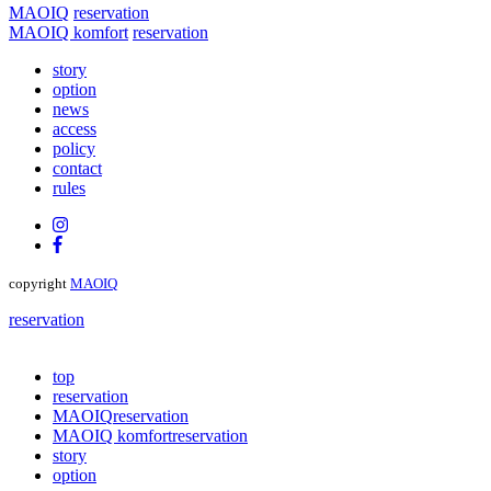
MAOIQ
reservation
MAOIQ komfort
reservation
story
option
news
access
policy
contact
rules
copyright
MAOIQ
reservation
top
reservation
MAOIQ
reservation
MAOIQ komfort
reservation
story
option