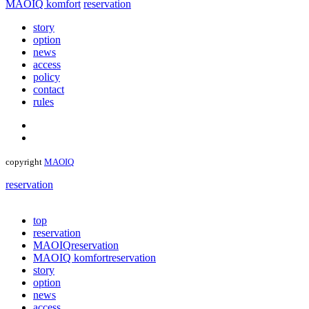
MAOIQ komfort
reservation
story
option
news
access
policy
contact
rules
copyright
MAOIQ
reservation
top
reservation
MAOIQ
reservation
MAOIQ komfort
reservation
story
option
news
access