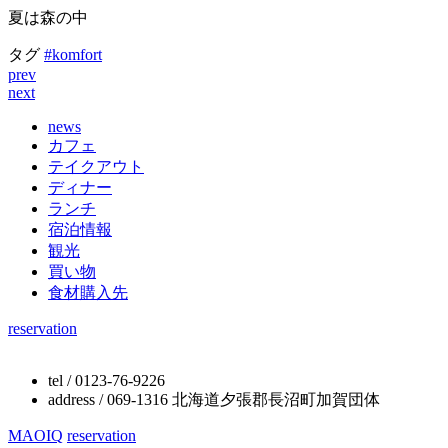
夏は森の中
タグ
#komfort
prev
next
news
カフェ
テイクアウト
ディナー
ランチ
宿泊情報
観光
買い物
食材購入先
reservation
tel / 0123-76-9226
address / 069-1316 北海道夕張郡長沼町加賀団体
MAOIQ
reservation