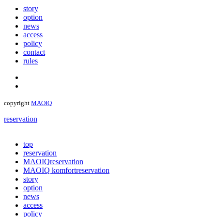
story
option
news
access
policy
contact
rules
copyright
MAOIQ
reservation
top
reservation
MAOIQ
reservation
MAOIQ komfort
reservation
story
option
news
access
policy