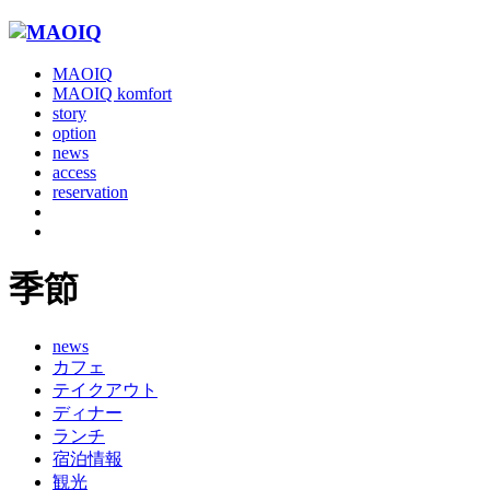
MAOIQ
MAOIQ komfort
story
option
news
access
reservation
季節
news
カフェ
テイクアウト
ディナー
ランチ
宿泊情報
観光