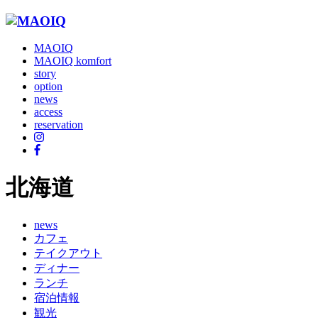
MAOIQ
MAOIQ komfort
story
option
news
access
reservation
北海道
news
カフェ
テイクアウト
ディナー
ランチ
宿泊情報
観光