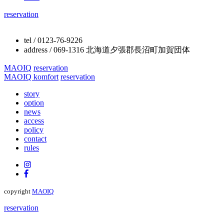
reservation
tel / 0123-76-9226
address / 069-1316 北海道夕張郡長沼町加賀団体
MAOIQ
reservation
MAOIQ komfort
reservation
story
option
news
access
policy
contact
rules
copyright
MAOIQ
reservation